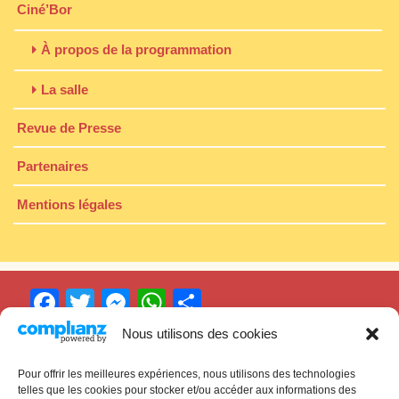
Ciné’Bor
À propos de la programmation
La salle
Revue de Presse
Partenaires
Mentions légales
F
T
M
W
P
a
w
e
h
ar
Nous utilisons des cookies
c
itt
s
at
ta
Pour offrir les meilleures expériences, nous utilisons des technologies
Cinéma
Ciné’Bor
e
er
s
s
g
telles que les cookies pour stocker et/ou accéder aux informations des