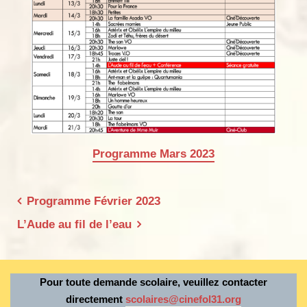
Programme Mars 2023
Navigation
Programme Février 2023
de
L’Aude au fil de l’eau
l’article
Pour toute demande scolaire, veuillez contacter
directement
scolaires@cinefol31.org