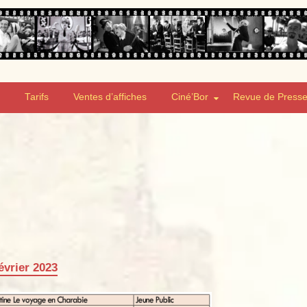
Tarifs
Ventes d’affiches
Ciné’Bor
Revue de Press
évrier 2023