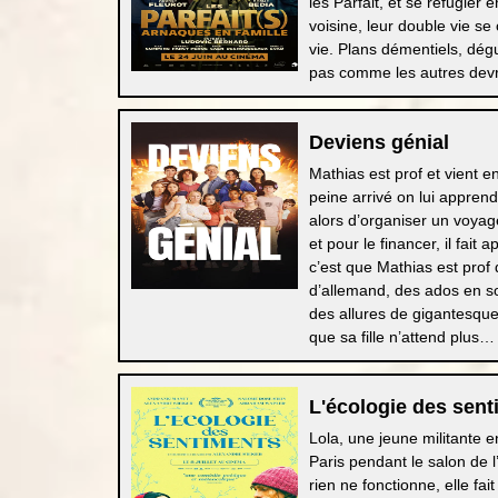
les Parfait, et se réfugier
voisine, leur double vie se
vie. Plans démentiels, dég
pas comme les autres devra
Deviens génial
Mathias est prof et vient en
peine arrivé on lui apprend
alors d’organiser un voyag
et pour le financer, il fait
c’est que Mathias est prof
d’allemand, des ados en sou
des allures de gigantesque
que sa fille n’attend plus… 
L'écologie des sent
Lola, une jeune militante
Paris pendant le salon de l
rien ne fonctionne, elle f