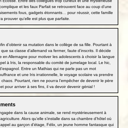
 en Écosse. Entre des collègues trop curieux et une mystérieuse
 complique et les faux Parfait se retrouvent face au coup d’une
uisements fous, gadgets étonnants… pour réussir, cette famille
 prouver qu’elle est plus que parfaite.
fin d’obtenir sa mutation dans le collège de sa fille. Pourtant à
 que sa classe d’allemand va fermer, faute d’inscrits. Il décide
e en Allemagne pour motiver les adolescents à choisir la langue
 appel à Iris, la responsable du comité de jumelage local. Le hic,
 d’espagnol. Entre un Mathias qui ne parle pas un mot
ffrance et une Iris irrationnelle, le voyage scolaire va prendre
 chaos. Pourtant, rien ne pourra l’empêcher de devenir le père
et pour arriver à ses fins, il va devoir devenir génial !
iments
 engagée dans la cause animale, se rend mystérieusement à
’agriculture. Alors qu’elle s’installe dans sa chambre d’hôtel où
ait appel au garçon d’étage, Félix, un jeune homme fantasque qui