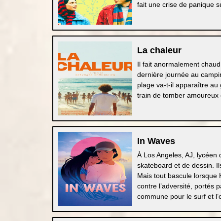
fait une crise de panique su
La chaleur
Il fait anormalement chau
dernière journée au camping
plage va-t-il apparaître au
train de tomber amoureux 
In Waves
À Los Angeles, AJ, lycéen d
skateboard et de dessin. I
Mais tout bascule lorsque
contre l’adversité, portés 
commune pour le surf et l’