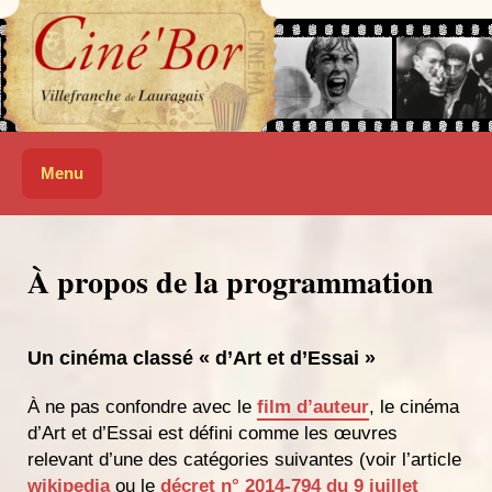
Skip
to
content
Ciné'Bor
SALLE DE CINÉMA DE VILLEFRANCHE-DE-LAURAGAIS
Menu
À propos de la programmation
Un cinéma classé « d’Art et d’Essai »
À ne pas confondre avec le
film d’auteur
, le cinéma
d’Art et d’Essai est défini comme les œuvres
relevant d’une des catégories suivantes (voir l’article
wikipedia
ou le
décret n° 2014-794 du 9 juillet