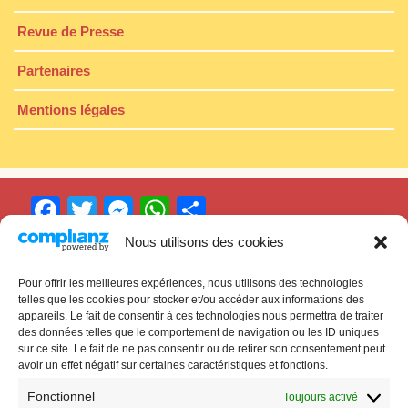
Revue de Presse
Partenaires
Mentions légales
F
T
M
W
P
a
w
e
h
ar
Nous utilisons des cookies
c
itt
s
at
ta
Pour offrir les meilleures expériences, nous utilisons des technologies
Cinéma
Ciné’Bor
e
er
s
s
g
telles que les cookies pour stocker et/ou accéder aux informations des
appareils. Le fait de consentir à ces technologies nous permettra de traiter
b
e
A
er
À Villefranche-de-Lauragais
des données telles que le comportement de navigation ou les ID uniques
o
n
p
sur ce site. Le fait de ne pas consentir ou de retirer son consentement peut
avoir un effet négatif sur certaines caractéristiques et fonctions.
o
g
p
Fonctionnel
Toujours activé