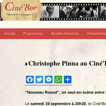
Skip
to
content
Ciné'Bor
SALLE DE CINÉMA DE VILLEFRANCHE-DE-LAURAGAIS
Accueil
Programmes
Bandes-Annonces
Événements
Christophe Pinna au Ciné’
F
T
M
W
P
a
w
e
h
ar
“Nouveau Round”, un seul-en-scène entre 
c
itt
s
at
ta
e
er
s
s
g
Le
samedi 19 septembre à 20h30
, le Ciné’B