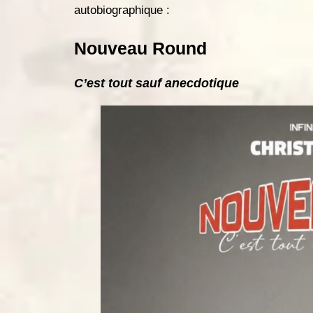
b
e
A
er
autobiographique :
o
n
p
Nouveau Round
o
g
p
k
er
C’est tout sauf anecdotique