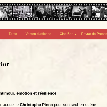
Tarifs
Ventes d’affiches
Ciné’Bor
Revue de Press
Bor
humour, émotion et résilience
or accueille
Christophe Pinna
pour son seul-en-scène