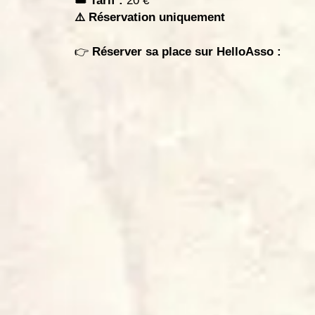
🎟 Tarif :
20 €
⚠️ Réservation uniquement
👉
Réserver sa place sur HelloAsso :