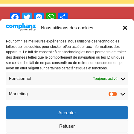
F
T
M
W
P
a
w
e
h
ar
Nous utilisons des cookies
c
itt
s
at
ta
Pour offrir les meilleures expériences, nous utilisons des technologies
Cinéma
Ciné’Bor
e
er
s
s
g
telles que les cookies pour stocker et/ou accéder aux informations des
appareils. Le fait de consentir à ces technologies nous permettra de traiter
b
e
A
er
À Villefranche-de-Lauragais
des données telles que le comportement de navigation ou les ID uniques
o
n
p
sur ce site. Le fait de ne pas consentir ou de retirer son consentement peut
avoir un effet négatif sur certaines caractéristiques et fonctions.
o
g
p
Fonctionnel
Toujours activé
k
er
Marketing
Marketi
Accepter
© 2026
Ciné'Bor
Mentions légales
Powered by WordPress
Refuser
Theme:
Gillian