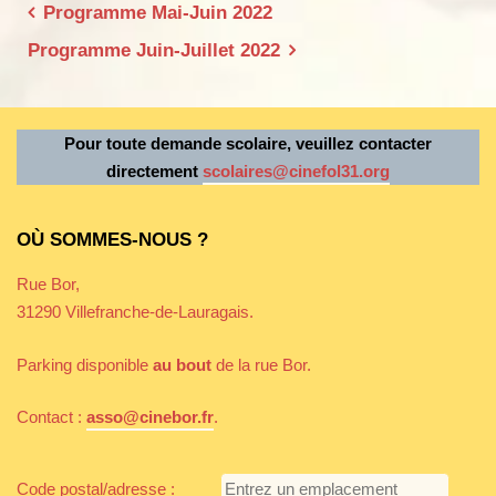
Navigation
Programme Mai-Juin 2022
de
Programme Juin-Juillet 2022
l’article
Pour toute demande scolaire, veuillez contacter
directement
scolaires@cinefol31.org
OÙ SOMMES-NOUS ?
Rue Bor,
31290 Villefranche-de-Lauragais.
Parking disponible
au bout
de la rue Bor.
Contact :
asso@cinebor.fr
.
Code postal/adresse :