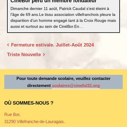
b
e
A
er
CinéBor perd un membre fondateur
o
n
p
Dimanche dernier 11 août, Patrick Caudal s’est éteint à
l’âge de 69 ans.Le tissu association villefranchois pleure la
o
g
p
disparition d’un homme engagé tant à la Croix Rouge mais
aussi et surtout au sein de CinéBor.En…
k
er
Navigation
Fermeture estivale. Juillet-Août 2024
de
Triste Nouvelle
l’article
Pour toute demande scolaire, veuillez contacter
directement
scolaires@cinefol31.org
OÙ SOMMES-NOUS ?
Rue Bor,
31290 Villefranche-de-Lauragais.