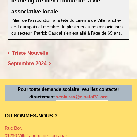
b
e
A
er
d’une figure bien connue de la vie
o
n
p
associative locale
o
g
p
Pilier de l’association à la tête du cinéma de Villefranche-
de-Lauragais et membre de plusieurs autres associations
k
er
du secteur, Patrick Caudal s’en est allé à l’âge de 69 ans.
Navigation
Triste Nouvelle
de
Septembre 2024
l’article
Pour toute demande scolaire, veuillez contacter
directement
scolaires@cinefol31.org
OÙ SOMMES-NOUS ?
Rue Bor,
31290 Villefranche-de-Lauragais.