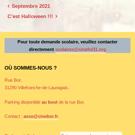
b
e
A
er
Navigation
Septembre 2021
o
n
p
de
C’est Halloween !!!
o
g
p
l’article
k
er
Pour toute demande scolaire, veuillez contacter
directement
scolaires@cinefol31.org
OÙ SOMMES-NOUS ?
Rue Bor,
31290 Villefranche-de-Lauragais.
Parking disponible
au bout
de la rue Bor.
Contact :
asso@cinebor.fr
.