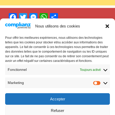
F
T
M
W
P
a
w
e
h
ar
Nous utilisons des cookies
c
itt
s
at
ta
Pour offrir les meilleures expériences, nous utilisons des technologies
Cinéma
Ciné’Bor
e
er
s
s
g
telles que les cookies pour stocker et/ou accéder aux informations des
appareils. Le fait de consentir à ces technologies nous permettra de traiter
b
e
A
er
À Villefranche-de-Lauragais
des données telles que le comportement de navigation ou les ID uniques
o
n
p
sur ce site. Le fait de ne pas consentir ou de retirer son consentement peut
avoir un effet négatif sur certaines caractéristiques et fonctions.
o
g
p
Fonctionnel
Toujours activé
k
er
Marketing
Marketi
Accepter
© 2026
Ciné'Bor
Mentions légales
Powered by WordPress
Refuser
Theme:
Gillian