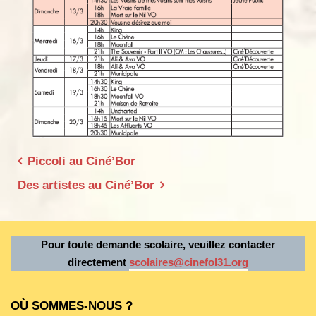
Navigation
Piccoli au Ciné’Bor
de
Des artistes au Ciné’Bor
l’article
Pour toute demande scolaire, veuillez contacter
directement
scolaires@cinefol31.org
OÙ SOMMES-NOUS ?