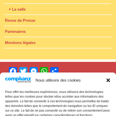
La salle
Revue de Presse
Partenaires
Mentions légales
F
T
M
W
P
a
w
e
h
ar
Nous utilisons des cookies
c
itt
s
at
ta
Pour offrir les meilleures expériences, nous utilisons des technologies
Cinéma
Ciné’Bor
e
er
s
s
g
telles que les cookies pour stocker et/ou accéder aux informations des
appareils. Le fait de consentir à ces technologies nous permettra de traiter
b
e
A
er
À Villefranche-de-Lauragais
des données telles que le comportement de navigation ou les ID uniques
o
n
p
sur ce site. Le fait de ne pas consentir ou de retirer son consentement peut
avoir un effet négatif sur certaines caractéristiques et fonctions.