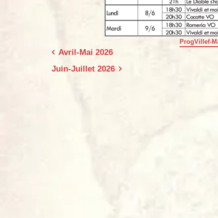
ProgVillef-M
Navigation
Avril-Mai 2026
de
Juin-Juillet 2026
l’article