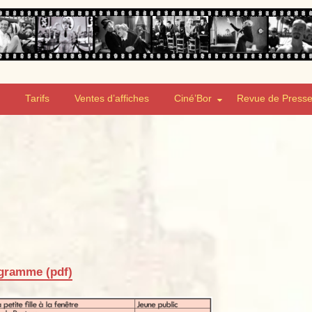
Tarifs
Ventes d’affiches
Ciné’Bor
Revue de Press
gramme (pdf)