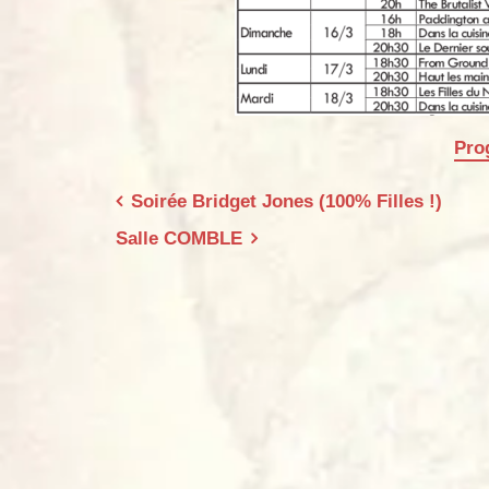
Pro
Navigation
Soirée Bridget Jones (100% Filles !)
de
Salle COMBLE
l’article