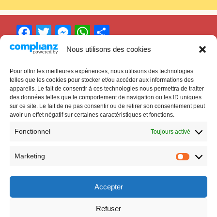
F
T
M
W
P
a
w
e
h
ar
Nous utilisons des cookies
c
itt
s
at
ta
Pour offrir les meilleures expériences, nous utilisons des technologies
Cinéma
Ciné’Bor
e
er
s
s
g
telles que les cookies pour stocker et/ou accéder aux informations des
appareils. Le fait de consentir à ces technologies nous permettra de traiter
b
e
A
er
À Villefranche-de-Lauragais
des données telles que le comportement de navigation ou les ID uniques
o
n
p
sur ce site. Le fait de ne pas consentir ou de retirer son consentement peut
avoir un effet négatif sur certaines caractéristiques et fonctions.
o
g
p
Fonctionnel
Toujours activé
k
er
Marketing
Marketi
Accepter
© 2026
Ciné'Bor
Mentions légales
Powered by WordPress
Refuser
Theme:
Gillian