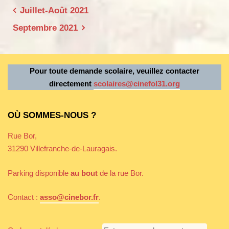
b
e
A
er
Navigation
Juillet-Août 2021
o
n
p
de
Septembre 2021
o
g
p
l’article
k
er
Pour toute demande scolaire, veuillez contacter
directement
scolaires@cinefol31.org
OÙ SOMMES-NOUS ?
Rue Bor,
31290 Villefranche-de-Lauragais.
Parking disponible
au bout
de la rue Bor.
Contact :
asso@cinebor.fr
.